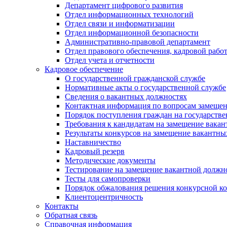
Департамент цифрового развития
Отдел информационных технологий
Отдел связи и информатизации
Отдел информационной безопасности
Административно-правовой департамент
Отдел правового обеспечения, кадровой рабо
Отдел учета и отчетности
Кадровое обеспечение
О государственной гражданской службе
Нормативные акты о государственной службе
Сведения о вакантных должностях
Контактная информация по вопросам замеще
Порядок поступления граждан на государств
Требования к кандидатам на замещение вака
Результаты конкурсов на замещение вакантн
Наставничество
Кадровый резерв
Методические документы
Тестирование на замещение вакантной должн
Тесты для самопроверки
Порядок обжалования решения конкурсной к
Клиентоцентричность
Контакты
Обратная связь
Справочная информация