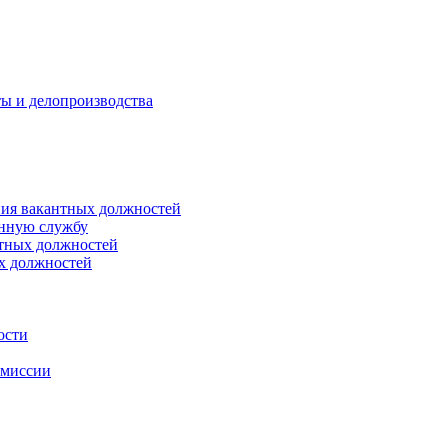
ты и делопроизводства
ния вакантных должностей
енную службу
нтных должностей
ых должностей
ости
омиссии