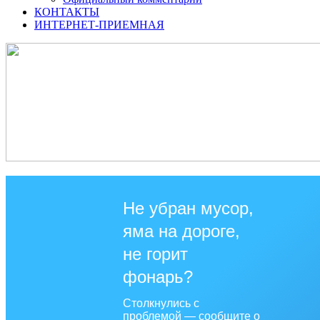
КОНТАКТЫ
ИНТЕРНЕТ-ПРИЕМНАЯ
Не убран мусор,
яма на дороге,
не горит
фонарь?
Столкнулись с
проблемой — сообщите о