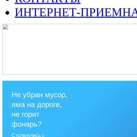
ИНТЕРНЕТ-ПРИЕМН
Не убран мусор,
яма на дороге,
не горит
фонарь?
Столкнулись с