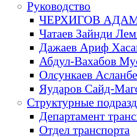
Руководство
ЧЕРХИГОВ АДА
Чатаев Зайнди Ле
Дажаев Ариф Хаса
Абдул-Вахабов Му
Олсункаев Асланб
Яударов Сайд-Маг
Структурные подразд
Департамент транс
Отдел транспорта